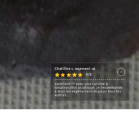
Chatillon c. оценил(-а)
5/5
excellent !!! avec une cuisine à
tonationalité asiatique. Je recommande
à tous les végétariens et aussi tous les
autres...